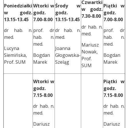
Czwartki
Poniedziałki
Wtorki w
Środy w
Piątki w
w godz.
w godz.
godz.
godz.
godz.
7.30-8.00
13.15-13.45
7.00-8.00
13.15-13.45
7.00-8.00
dr hab. n.
dr hab. n.
prof. dr
dr hab. n.
prof. dr
med.
med.
hab. n.
med.
hab. n.
med.
med.
Mariusz
Lucyna
Joanna
Nowak,
Siemińska,
Bogdan
Głogowska-
Bogdan
Prof.
Prof. SUM
Marek
Szeląg
Marek
SUM
Wtorki w
Piątki w
godz.
godz.
7.15-8.00
7.15-8.00
dr hab. n.
dr hab. n.
med.
med.
Dariusz
Dariusz