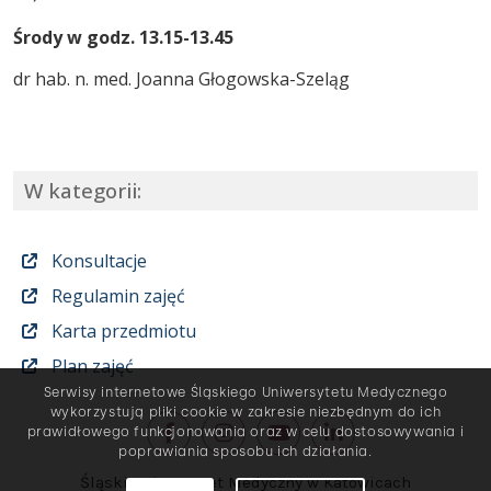
Środy w godz. 13.15-13.45
dr hab. n. med.
Joanna Głogowska-Szeląg
W kategorii:
Konsultacje
Regulamin zajęć
Karta przedmiotu
Plan zajęć
Serwisy internetowe Śląskiego Uniwersytetu Medycznego
wykorzystują pliki cookie w zakresie niezbędnym do ich
prawidłowego funkcjonowania oraz w celu dostosowywania i
poprawiania sposobu ich działania.
Śląski Uniwersytet Medyczny w Katowicach