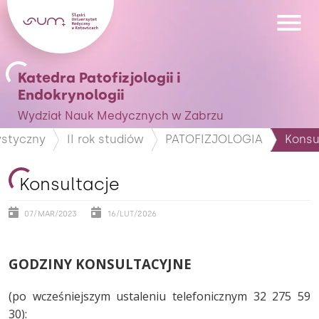
Katedra Patofizjologii i
Endokrynologii
Wydział Nauk Medycznych w Zabrzu
ystyczny
II rok studiów
PATOFIZJOLOGIA
Konsu
Konsultacje
07/MAR/2023
16/LUT/2026
GODZINY KONSULTACYJNE
(po wcześniejszym ustaleniu telefonicznym 32 275 59
30):