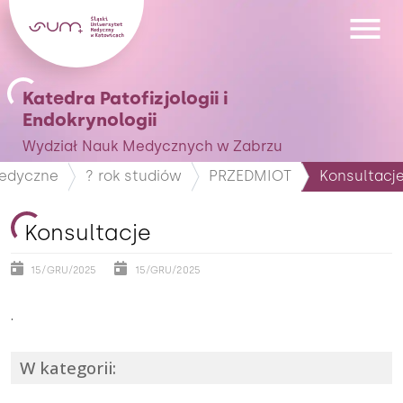
Katedra Patofizjologii i
Endokrynologii
Wydział Nauk Medycznych w Zabrzu
edyczne
? rok studiów
PRZEDMIOT
Konsultacj
Konsultacje
15/GRU/2025
15/GRU/2025
.
W kategorii: