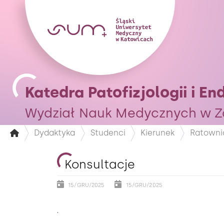
Katedra Patofizjologii i En
Wydział Nauk Medycznych w Z
Dydaktyka
Studenci
Kierunek
Ratowni
Konsultacje
15/GRU/2025
15/GRU/2025
.