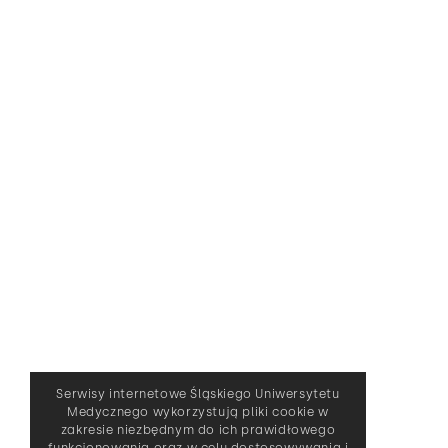
Serwisy internetowe Śląskiego Uniwersytetu
Medycznego wykorzystują pliki cookie w
zakresie niezbędnym do ich prawidłowego