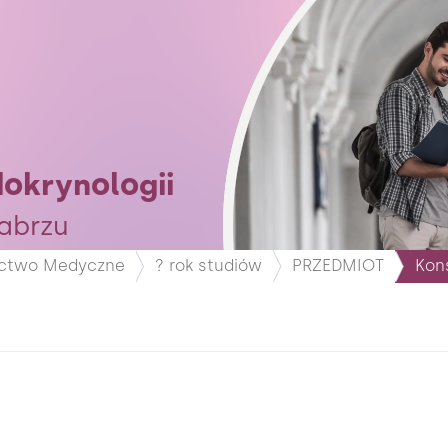
dokrynologii
abrzu
ctwo Medyczne
? rok studiów
PRZEDMIOT
Kon